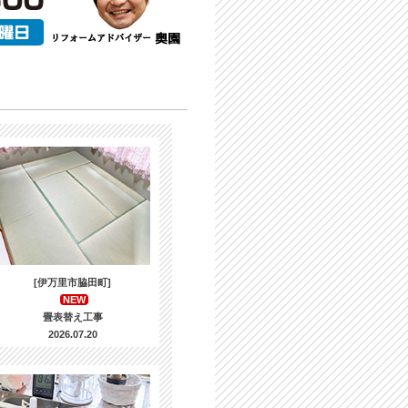
[伊万里市脇田町]
NEW
畳表替え工事
2026.07.20