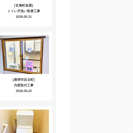
[玄海町仮屋]
トイレ手洗い取替工事
2026.05.31
[唐津市浜玉町]
内窓取付工事
2026.05.22