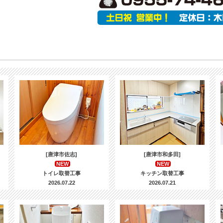
[唐津市佐志]
[唐津市和多田]
NEW
NEW
トイレ取替工事
キッチン取替工事
2026.07.22
2026.07.21