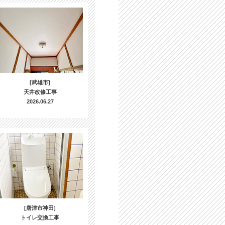
[武雄市]
天井改修工事
2026.06.27
[唐津市神田]
トイレ交換工事