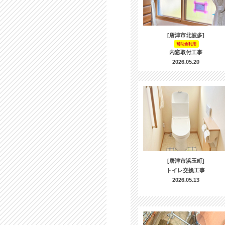
[唐津市北波多]
補助金利用
内窓取付工事
2026.05.20
[唐津市浜玉町]
トイレ交換工事
2026.05.13