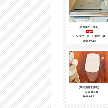
[伊万里市二里町]
NEW
レンジフード、IH取替工事
2026.07.18
[東松浦郡玄海町]
トイレ取替工事
2026.07.11