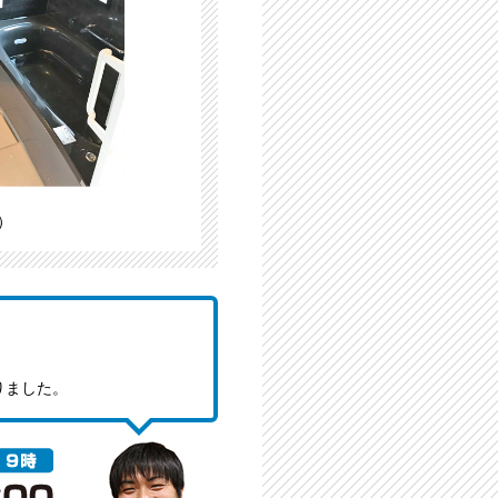
）
りました。