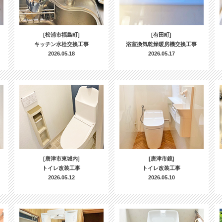
[松浦市福島町]
[有田町]
キッチン水栓交換工事
浴室換気乾燥暖房機交換工事
2026.05.18
2026.05.17
[唐津市東城内]
[唐津市鏡]
トイレ改装工事
トイレ改装工事
2026.05.12
2026.05.10