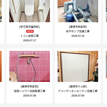
[伊万里市脇田町]
[唐津市和多田]
NEW
井戸ポンプ交換工事
トイレ改装工事
2026.07.15
2026.07.17
[唐津市和多田]
[唐津市十人町]
浴室シャワー水栓取替工事
アコーディオンカーテン交換工事
2026.07.08
2026.07.06