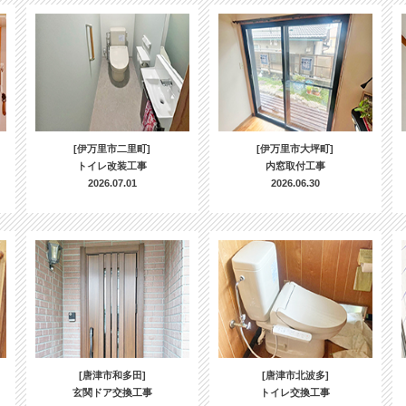
[伊万里市二里町]
[伊万里市大坪町]
トイレ改装工事
内窓取付工事
2026.07.01
2026.06.30
[唐津市和多田]
[唐津市北波多]
玄関ドア交換工事
トイレ交換工事