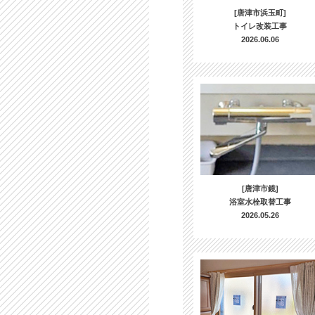
[唐津市浜玉町]
トイレ改装工事
2026.06.06
[唐津市鏡]
浴室水栓取替工事
2026.05.26