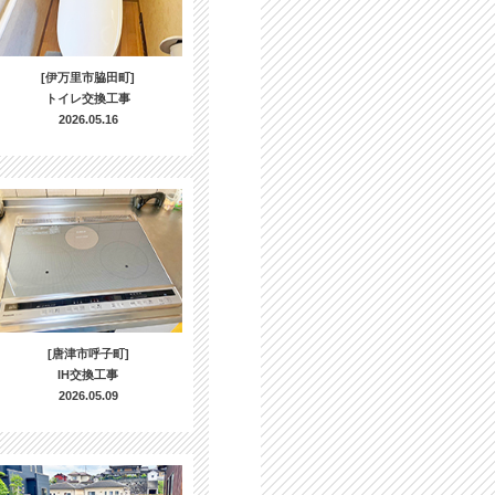
[伊万里市脇田町]
トイレ交換工事
2026.05.16
[唐津市呼子町]
IH交換工事
2026.05.09